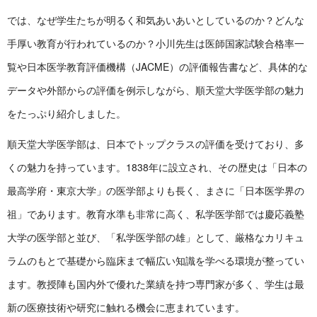
では、なぜ学生たちが明るく和気あいあいとしているのか？どんな
手厚い教育が行われているのか？小川先生は医師国家試験合格率一
覧や日本医学教育評価機構（JACME）の評価報告書など、具体的な
データや外部からの評価を例示しながら、順天堂大学医学部の魅力
をたっぷり紹介しました。
順天堂大学医学部は、日本でトップクラスの評価を受けており、多
くの魅力を持っています。1838年に設立され、その歴史は「日本の
最高学府・東京大学」の医学部よりも長く、まさに「日本医学界の
祖」であります。教育水準も非常に高く、私学医学部では慶応義塾
大学の医学部と並び、「私学医学部の雄」として、厳格なカリキュ
ラムのもとで基礎から臨床まで幅広い知識を学べる環境が整ってい
ます。教授陣も国内外で優れた業績を持つ専門家が多く、学生は最
新の医療技術や研究に触れる機会に恵まれています。