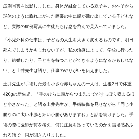
症例写真を投影しました。身体が融合している双子や、おへそから
球体のように膨れ上がった臍帯の中に腸が飛び出している子どもな
ど、実際の症例写真に生徒たちは息を呑んで見入っていました。
「小児外科の仕事は、子どもの人生を大きく変えるものです。明日
死んでしまうかもしれない子が、私の治療によって、学校に行った
り、結婚したり、子どもを持つことができるようになるかもしれな
い」と土井先生は語り、仕事のやりがいを伝えました。
土井先生が手術した最も小さな赤ちゃんの一人は、生後2日で体重
420gの新生児。「手のひらに頭からつま先までがすっぽり収まるほ
ど小さかった」と語る土井先生が、手術映像を見せながら「同じ小
腸なのに太い小腸と細い小腸がありますね」と話を続けました。手
術の際に医師が何を考え、何に注意を払っているのかを臨場感あふ
れる話で一同が聞き入りました。