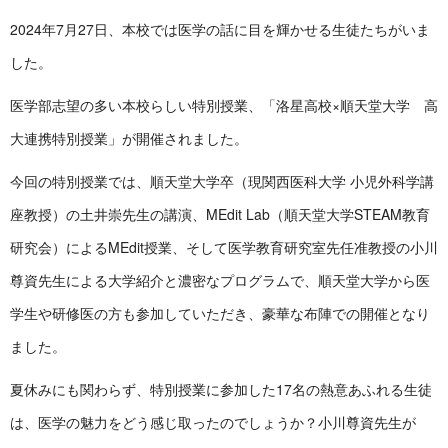
2024年7月27日、本校では医学の話に目を輝かせる生徒たちがいま
した。
医学部志望の多い本校らしい特別授業、「洛星高校×順天堂大学 高
大連携特別授業」が開催されました。
今回の特別授業では、順天堂大学卒（現関西医科大学 小児外科学講
座教授）の土井崇先生の講演、MEdit Lab（順天堂大学STEAM教育
研究会）によるMEdit授業、そして医学教育研究室先任准教授の小川
尊資先生による大学紹介と濃密なプログラムで、順天堂大学から医
学生や研修医の方も参加していただき、豪華な布陣での開催となり
ました。
夏休みにも関わらず、特別授業に参加した17名の熱意あふれる生徒
は、医学の魅力をどう感じ取ったのでしょうか？小川尊資先生が