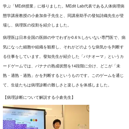
学ぶ「MEdit授業」に移りました。MEdit Lab代表である人体病理病
態学講座教授の小倉加奈子先生と、同講座助手の發知詩織先生が登
場し、病理医の役割を紹介しました。
病理医は日本全国の医師の中でわずか0.6％しかいない専門医で、病
気になった細胞や組織を観察し、それがどのような病気かを判断す
る仕事をしています。發知先生が紹介した「バナオーマ」というカ
ードゲームでは、バナナの熟成状態を14段階に分け、どこが「未
熟・適熟・過熟」かを判断するというものです。このゲームを通じ
て、生徒たちは病理診断の難しさと楽しさを体感しました。
【病理診断について解説する小倉先生】