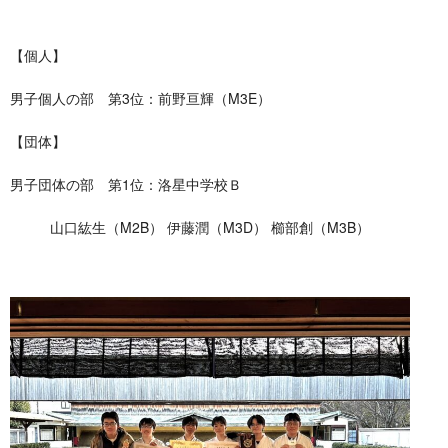
【個人】
男子個人の部 第3位：前野亘輝（M3E）
【団体】
男子団体の部 第1位：洛星中学校Ｂ
山口紘生（M2B） 伊藤潤（M3D） 櫛󠄁部創（M3B）