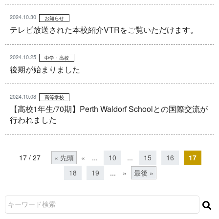
2024.10.30
お知らせ
テレビ放送された本校紹介VTRをご覧いただけます。
2024.10.25
中学・高校
後期が始まりました
2024.10.08
高等学校
【高校1年生/70期】Perth Waldorf Schoolとの国際交流が
行われました
17 / 27
« 先頭
«
...
10
...
15
16
17
18
19
...
»
最後 »