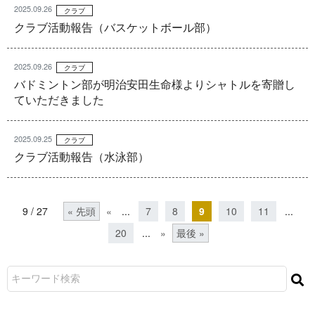
2025.09.26
クラブ
クラブ活動報告（バスケットボール部）
2025.09.26
クラブ
バドミントン部が明治安田生命様よりシャトルを寄贈し
ていただきました
2025.09.25
クラブ
クラブ活動報告（水泳部）
9 / 27
« 先頭
«
...
7
8
9
10
11
...
20
...
»
最後 »