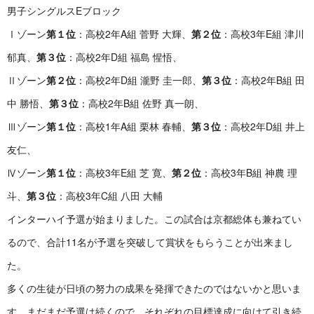
男子シングルスEブロック
Ⅰゾーン
第１位
：高校2年A組 菅野 大輝、
第２位
：高校3年E組 津川
郁真、
第３位
：高校2年D組 福島 惺悟、
Ⅱゾーン
第２位
：高校2年D組 瀧野 圭一郎、
第３位
：高校2年B組 田
中 勝悟、
第３位
：高校2年B組 佐野 真一朗、
Ⅲゾーン
第１位
：高校1年A組 栗林 春輔、
第３位
：高校2年D組 井上
友仁、
Ⅳゾーン
第１位
：高校3年E組 芝 寛、
第２位
：高校3年B組 神農 理
斗、
第３位
：高校3年C組 八田 大輔
インターハイ予選が始まりました。この試合は京都総体も兼ねてい
るので、合計11名が予選を突破して賞状をもらうことが出来まし
た。
多くの生徒が日頃の努力の成果を発揮できたのではないかと思いま
す。まだまだ予選は続くので、それぞれの目標達成に向けて引き続