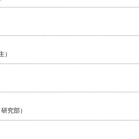
生）
ト研究部）