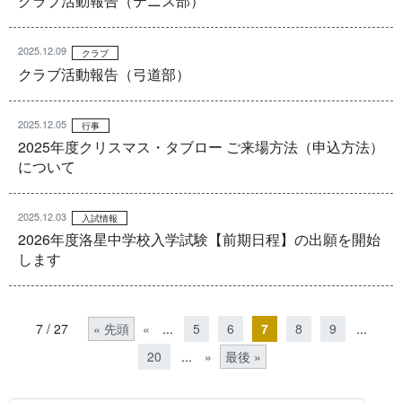
クラブ活動報告（テニス部）
2025.12.09
クラブ
クラブ活動報告（弓道部）
2025.12.05
行事
2025年度クリスマス・タブロー ご来場方法（申込方法）
について
2025.12.03
入試情報
2026年度洛星中学校入学試験【前期日程】の出願を開始
します
7 / 27
« 先頭
«
...
5
6
7
8
9
...
20
...
»
最後 »