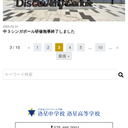
2025.03.31
中３シンガポール研修無事終了しました
3 / 10
«
1
2
3
4
5
...
10
...
»
最後 »
075-466-0001