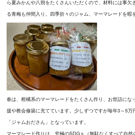
ら夏みかんや八朔をたくさんいただくので、材料には事欠
る青梅も仲間入り。四季折々のジャム、マーマレードを暇
春は、柑橘系のマーマレードをたくさん作り、お世話にな
援や教会修築に充てています。少しずつですが毎年3～5万
「ジャムおださん」となっています。
マーマレード作りは、究極のSDGｓ（無駄なくすべて自