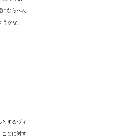
鹿にならへん
ようかな、
めとするヴィ
くことに対す