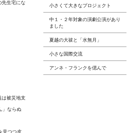
の先生宅にな
小さくて大きなプロジェクト
中１・２年対象の演劇公演があり
ました
夏越の大祓と「水無月」
小さな国際交流
アンネ・フランクを偲んで
益は被災地支
ん」ならぬ
を見つつ皮