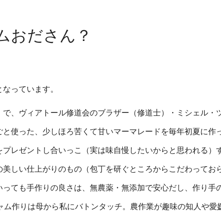
ムおださん？
となっています。
）で、ヴィアトール修道会のブラザー（修道士）・ミシェル・
ごと使った、少しほろ苦くて甘いマーマレードを毎年初夏に作
をプレゼントし合いっこ（実は味自慢したいからと思われる）
の美しい仕上がりのもの（包丁を研ぐところからこだわってお
いっても手作りの良さは、無農薬・無添加で安心だし、作り手
ャム作りは母から私にバトンタッチ。農作業が趣味の知人や愛