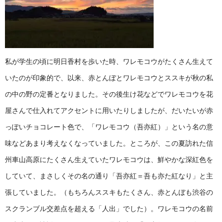
私が学生の頃に明日香村を歩いた時、ワレモコウがたくさん生えて
いたのが印象的で、以来、赤とんぼとワレモコウとススキが秋の私
の中の野の定番となりました。その後生け花などでワレモコウを花
屋さんで仕入れてアクセントに用いたりしましたが、だいたいが赤
っぽいチョコレート色で、「ワレモコウ（吾亦紅）」という名の意
味などあまり考えなくなっていました。ところが、この夏訪れた信
州車山高原にたくさん生えていたワレモコウは、鮮やかな深紅色を
していて、まさしくその名の通り「吾亦紅＝吾も亦た紅なり」と主
張していました。（もちろんススキもたくさん、赤とんぼも渋谷の
スクランブル交差点を超える「人出」でした）。ワレモコウの名前