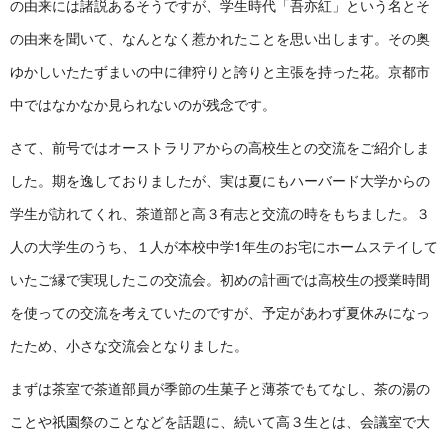
の由来には諸説あるそうですが、学生時代「吾亦紅」という名とそ
の由来を聞いて、なんとなく惹かれたことを思い出します。その奥
ゆかしいたたずまいの中に律狩りと誇りと主張を持った花。京都市
中ではなかなか見られないのが残念です。
さて、前号ではオーストラリアからの高校生との交流をご紹介しま
した。期を逸しておりましたが、実は夏にもハーバード大学からの
学生が訪れてくれ、茶道部と高３有志と交流の時をもちました。３
人の大学生のうち、１人が本校中学1年生のお宅にホームステイして
いたご縁で実現したこの交流会。初めの計画では高校生の授業時間
を使っての交流を考えていたのですが、予定があわず夏休みになっ
たため、小さな交流会となりました。
まずは茶室で茶道部員が季節の生菓子と薄茶でもてなし、茶の湯の
ことや祇園祭のことなどを話題に、続いて高３生とは、会議室で大