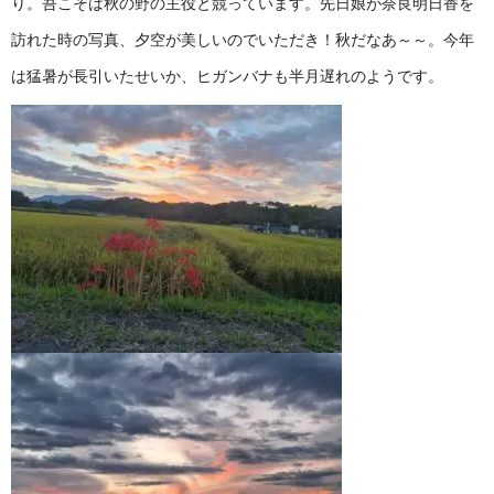
り。吾こそは秋の野の主役と競っています。先日娘が奈良明日香を
訪れた時の写真、夕空が美しいのでいただき！秋だなあ～～。今年
は猛暑が長引いたせいか、ヒガンバナも半月遅れのようです。